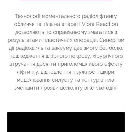
Технології моментального радіоліфтингу
обличчя та тіла на апараті Viora Reaction
дозволяють по справжньому змагатися з
результатами пластичних операцій. Синергізм
дії радіохвиль та вакууму дає змогу без болю,
пошкодження шкірного покрову, хірургічного
втручання досягти приголомшливого ефекту
ліфтингу, відновлення пружності шкіри,
моделювання силуету та контурів тіла,
зменшити прояви целюліту вже сьогодні!