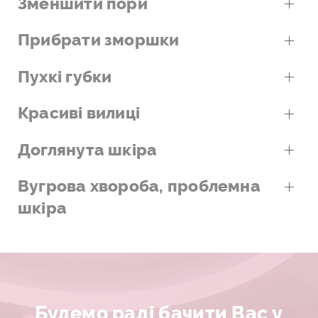
Зменшити пори
Прибрати зморшки
Пухкі губки
Красиві вилиці
Доглянута шкіра
Вугрова хвороба, проблемна
шкіра
Будемо раді бачити Вас у