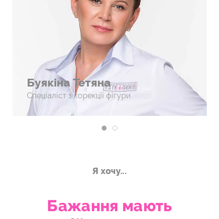
Буякіна Тетяна
Спеціаліст з корекції фігури
Я хочу...
Бажання мають