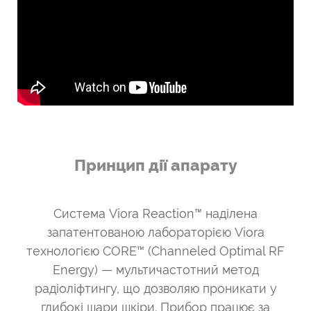
Принцип дії апарату
Система Viora Reaction™ наділена
запатентованою лабораторією Viora
технологією CORE™ (Channeled Optimal RF
Energy) — мультичастотний метод
радіоліфтингу, що дозволяю проникати у
глибокі шари шкіри. Прибор працює за