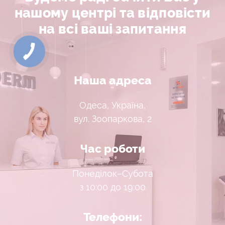
нашому центрі та відповісти
на всі ваші запитання
Наша адреса
Одеса, Україна,
вул. Зоопаркова, 2
Час роботи
Понеділок–Субота
з 10:00 до 19:00
Телефони: