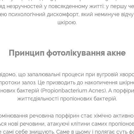
яд незручностей у повсякденному житті: у першу чер
 нею психологічний дискомфорт, який неминуче відч
шкірою.
Принцип фотолікування акне
відомо, що запалювальні процеси при вугровій хворо
 протоки залоз. Це призводить до накопичення шкір
онових бактерій (Propionbacterium Acnes). А порфір
життєдіяльності пропіонових бактерій.
ромінювання речовина порфірин стає хімічно активною
ься нові речовини, атакуючі клітини самих пропіоно
е самі себе знищують. Саме в цьому і полягає суть ф