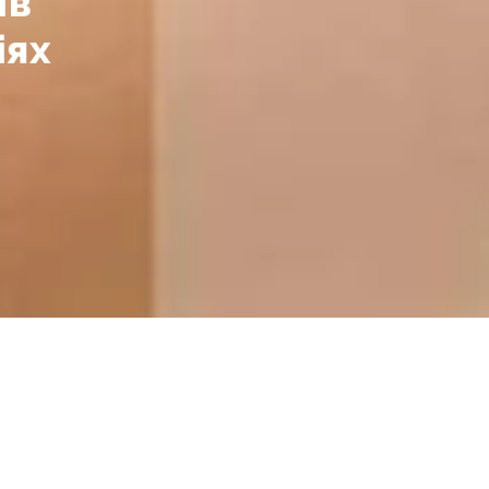
ів
іях