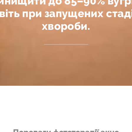
инищити до 85–90% вугр
віть при запущених стад
хвороби.