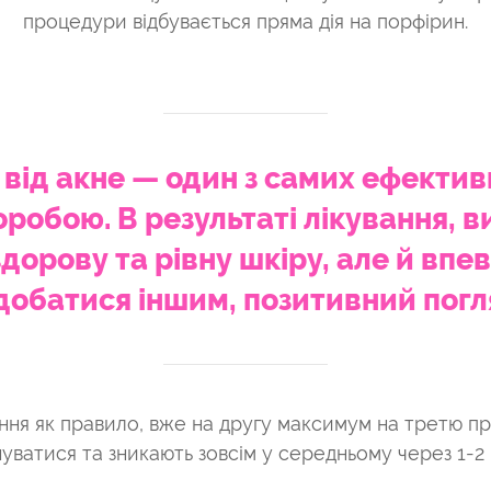
процедури відбувається пряма дія на порфірин.
 від акне — один з самих ефектив
оробою. В результаті лікування, в
здорову та рівну шкіру, але й впев
обатися іншим, позитивний погл
ння як правило, вже на другу максимум на третю п
уватися та зникають зовсім у середньому через 1-2 м