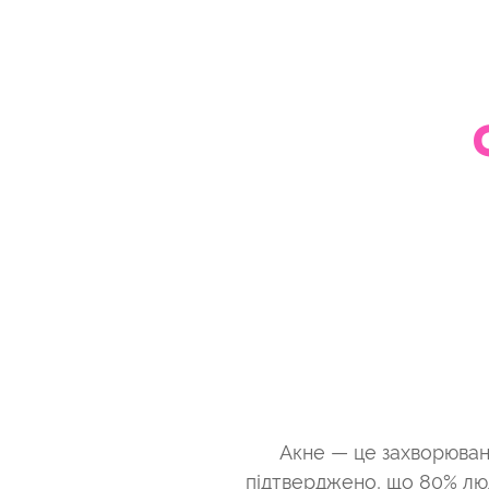
Акне — це захворюванн
підтверджено, що 80% люде