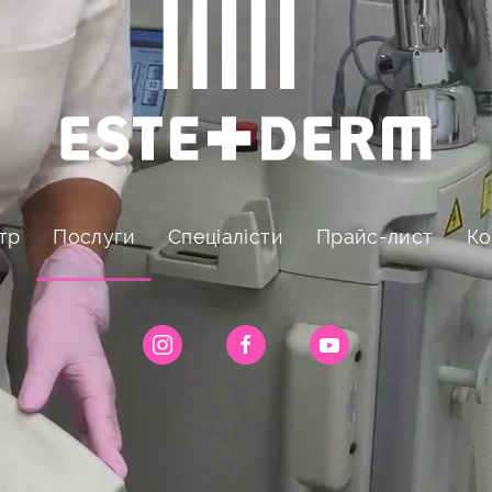
тр
Послуги
Спеціалісти
Прайс-лист
Ко