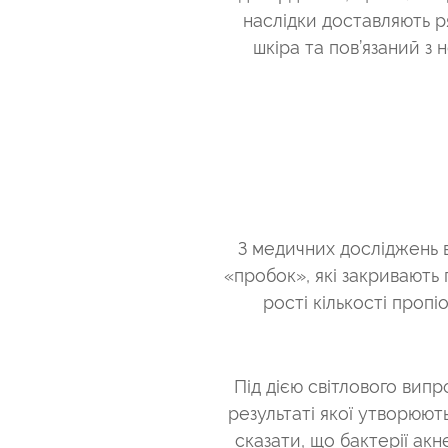
наслідки доставляють р
шкіра та пов’язаний з
З медичних досліджень 
«пробок», які закривають
рості кількості пропі
Під дією світлового вип
результаті якої утворюют
сказати, що бактерії акн