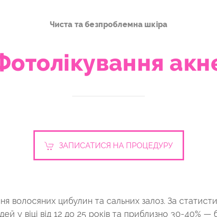
Чиста та безпроблемна шкіра
Фотолікування акн
ЗАПИСАТИСЯ НА ПРОЦЕДУРУ
я волосяних цибулин та сальних залоз. За статисти
й у віці від 12 до 25 років та приблизно 30-40% — бі