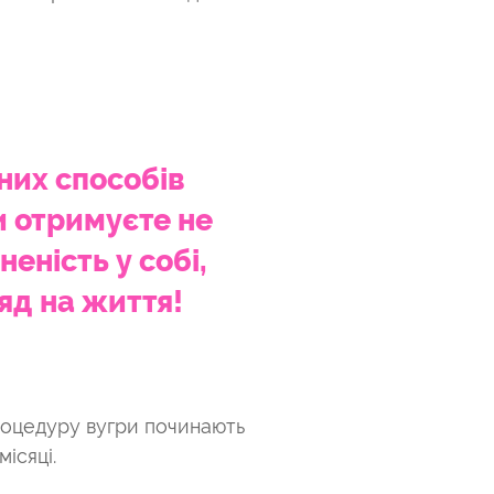
них способів
и отримуєте не
неність у собі,
яд на життя!
роцедуру вугри починають
ісяці.