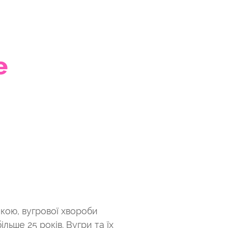
е
кою, вугрової хвороби
льше 25 років. Вугри та їх