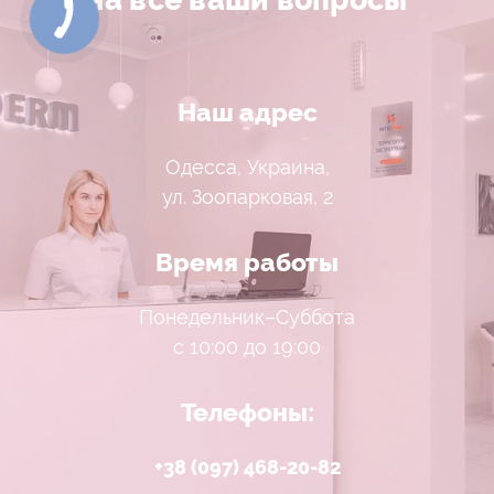
Наш адрес
Одесса, Украина,
ул. Зоопарковая, 2
Время работы
Понедельник–Суббота
с 10:00 до 19:00
Телефоны:
+38 (097) 468-20-82