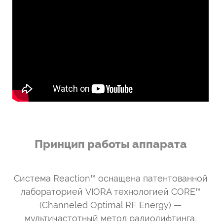
Принцип работы аппарата
Система Reaction™ оснащена патентованной
лабораторией VIORA технологией CORE™
(Channeled Optimal RF Energy) —
мультичастотный метод радиолифтинга,