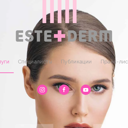
луги
Специалисты
Публикации
Прайс-лис