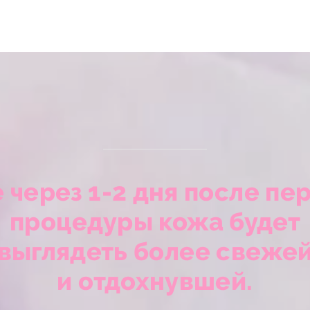
 через 1-2 дня после пе
процедуры кожа будет
выглядеть более свеже
и отдохнувшей.