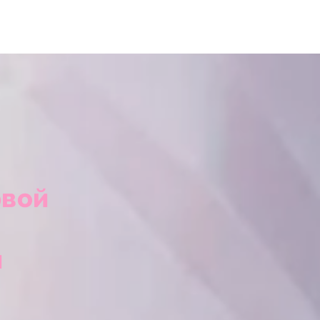
рвой
й