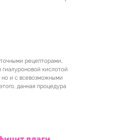
еточными рецепторами,
я гиалуроновой кислотой
, но и с всевозможными
этого, данная процедура
фицит влаги,