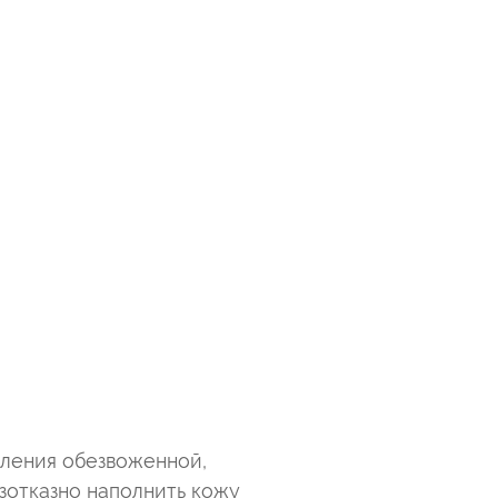
я
вления обезвоженной,
зотказно наполнить кожу