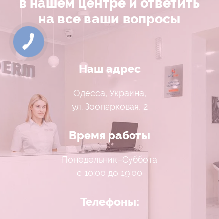
в нашем центре и ответить
на все ваши вопросы
Наш адрес
Одесса, Украина,
ул. Зоопарковая, 2
Время работы
Понедельник–Суббота
с 10:00 до 19:00
Телефоны: