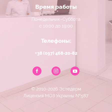
Время работы
Понедельник–Суббота
с 10:00 до 19:00
Телефоны:
+38 (097) 468-20-82
© 2010-2026 Эстедерм
Лицензия МОЗ Украины №587